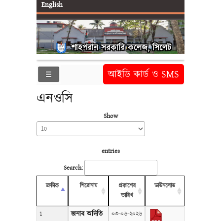
English
শাহপরান সরকারি কলেজ, সিলেট
আইডি কার্ড ও SMS
এনওসি
Show
entries
Search:
ক্রমিক
শিরোনাম
প্রকাশের
ডাউনলোড
তারিখ
জনাব অদিতি
1
০৩-০৬-২০২৬