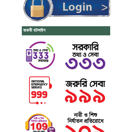
জরুরী হটলাইন