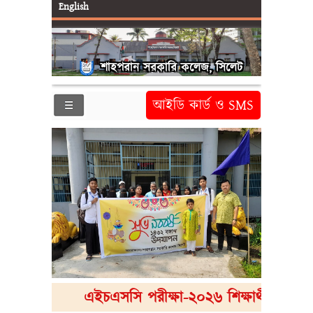
English
শাহপরান সরকারি কলেজ, সিলেট
আইডি কার্ড ও SMS
এইচএসসি পরীক্ষা-২০২৬ শিক্ষার্থীদের প্রবেশপত্