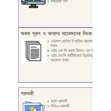
লাইব্রেরী রুম
ফরম পূরণ ও অন্যান্য আবেদনের লিংক
একাদশ শ্রেণির উপবৃত্তির আবেদন
ফরম
এইচ এস সি ফরম ফিলাপ এর ফরম
এইচ.এস.সি সার্টিফিকেট উত্তোলনের
আবেদন ফরম
গ্যালারী
ফটো গ্যালারী
ভিডিও গ্যালারী