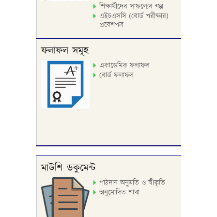
শিক্ষার্থীদের সাফল্যের গল্প
এইচএসসি (বোর্ড পরীক্ষার)
প্রবেশপত্র
ফলাফল সমূহ
একাডেমিক ফলাফল
বোর্ড ফলাফল
মাউশি ডকুমেন্ট
পাঠদান অনুমতি ও স্বীকৃতি
অনুমোদিত শাখা